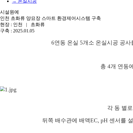
→ 온실시공
시설원예
인천 초화류 양묘장 스마트 환경제어시스템 구축
현장 :
인천 |
초화류
구축 :
2025.01.05
6연동 온실 5개소 온실시공 공
총 4개 연
각 동 별로
뒤쪽 배수관에 배액EC, pH 센서를