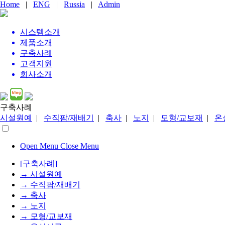
Home
|
ENG
|
Russia
|
Admin
시스템
소개
제품
소개
구축사례
고객지원
회사소개
구축사례
시설원예
|
수직팜/재배기
|
축사
|
노지
|
모형/교보재
|
온
Open Menu
Close Menu
[구축사례]
→ 시설원예
→ 수직팜/재배기
→ 축사
→ 노지
→ 모형/교보재