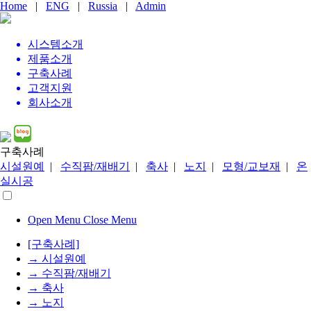
Home
|
ENG
|
Russia
|
Admin
시스템
소개
제품
소개
구축사례
고객지원
회사소개
구축사례
시설원예
|
수직팜/재배기
|
축사
|
노지
|
모형/교보재
|
온
실시공
Open Menu
Close Menu
[구축사례]
→ 시설원예
→ 수직팜/재배기
→ 축사
→ 노지