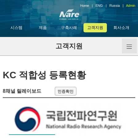
Home
|
ENG
|
Russia
|
Admin
시스템
제품
구축사례
고객지원
회사소개
Open
고객지원
Menu
KC 적합성 등록현황
8채널 릴레이보드